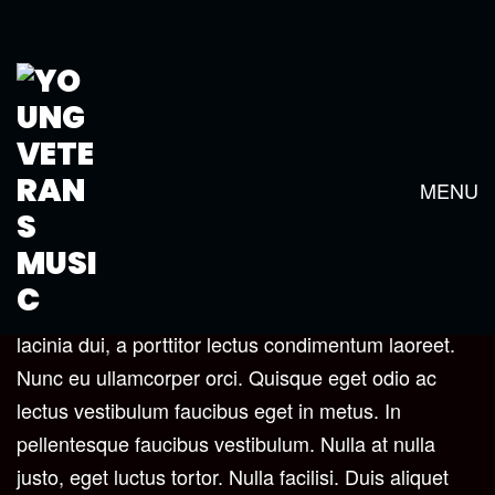
SIMPLE PAGE
MENU
Mauris iaculis porttitor posuere. Praesent id metus
massa, ut blandit odio.
Proin quis tortor orci. Etiam
at risus et justo dignissim congue.
Donec congue
lacinia dui, a porttitor lectus condimentum laoreet.
Nunc eu ullamcorper orci. Quisque eget odio ac
lectus vestibulum faucibus eget in metus. In
pellentesque faucibus vestibulum. Nulla at nulla
justo, eget luctus tortor. Nulla facilisi. Duis aliquet